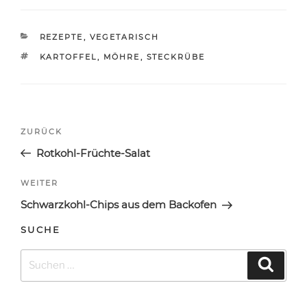
KATEGORIEN
REZEPTE
,
VEGETARISCH
SCHLAGWÖRTER
KARTOFFEL
,
MÖHRE
,
STECKRÜBE
Beitragsnavigation
Vorheriger
ZURÜCK
Beitrag
Rotkohl-Früchte-Salat
Nächster
WEITER
Beitrag
Schwarzkohl-Chips aus dem Backofen
SUCHE
Suchen
Suche
nach: