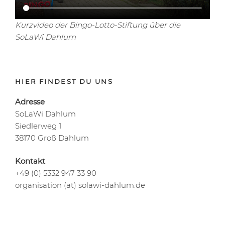
Kurzvideo der Bingo-Lotto-Stiftung über die
SoLaWi Dahlum
HIER FINDEST DU UNS
Adresse
SoLaWi Dahlum
Siedlerweg 1
38170 Groß Dahlum
Kontakt
+49 (0) 5332 947 33 90
organisation (at) solawi-dahlum.de