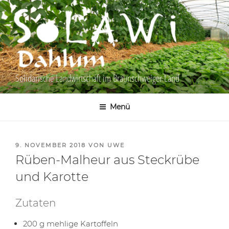
Zum
Inhalt
springen
Solidarische Landwirtschaft im Braunschweiger Land
Menü
VERÖFFENTLICHT
9. NOVEMBER 2018
VON
UWE
AM
Rüben-Malheur aus Steckrübe
und Karotte
Zutaten
200 g mehlige Kartoffeln