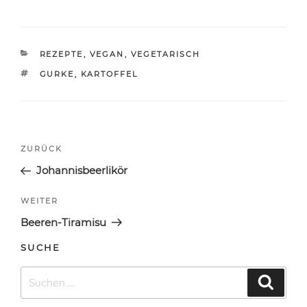
KATEGORIEN
REZEPTE
,
VEGAN
,
VEGETARISCH
SCHLAGWÖRTER
GURKE
,
KARTOFFEL
Beitragsnavigation
Vorheriger
ZURÜCK
Beitrag
Johannisbeerlikör
Nächster
WEITER
Beitrag
Beeren-Tiramisu
SUCHE
Suchen
Suche
nach: