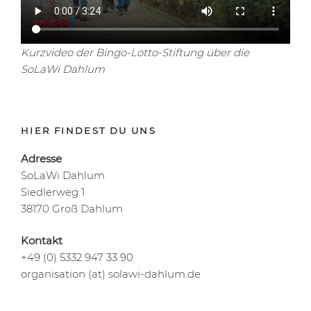
Kurzvideo der Bingo-Lotto-Stiftung über die
SoLaWi Dahlum
HIER FINDEST DU UNS
Adresse
SoLaWi Dahlum
Siedlerweg 1
38170 Groß Dahlum
Kontakt
+49 (0) 5332 947 33 90
organisation (at) solawi-dahlum.de