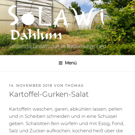
Zum
Inhalt
springen
Solidarische Landwirtschaft im Braunschweiger Land
Menü
VERÖFFENTLICHT
14. NOVEMBER 2018
VON
THOMAS
AM
Kartoffel-Gurken-Salat
Kartoffeln waschen, garen, abkühlen lassen, pellen
und in Scheiben schneiden und in eine Schüssel
geben. Schalotten fein würfeln und mit Essig, Fond,
Salz und Zucker aufkochen, kochend heiß über die