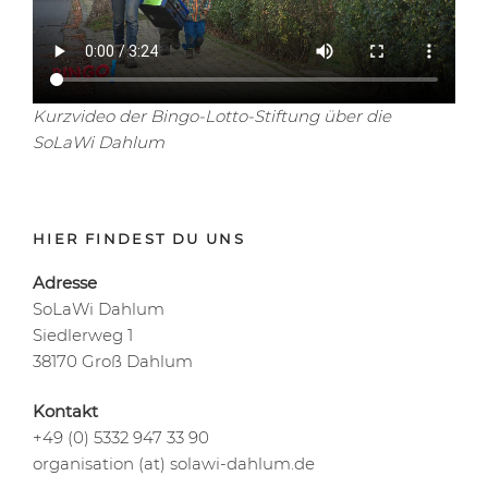
Kurzvideo der Bingo-Lotto-Stiftung über die
SoLaWi Dahlum
HIER FINDEST DU UNS
Adresse
SoLaWi Dahlum
Siedlerweg 1
38170 Groß Dahlum
Kontakt
+49 (0) 5332 947 33 90
organisation (at) solawi-dahlum.de