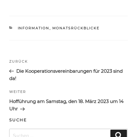
KATEGORIEN
INFORMATION
,
MONATSRÜCKBLICKE
Beitragsnavigation
Vorheriger
ZURÜCK
Beitrag
Die Kooperationsvereinbarungen für 2023 sind
da!
Nächster
WEITER
Beitrag
Hofführung am Samstag, den 18. März 2023 um 14
Uhr
SUCHE
Suchen
Suche