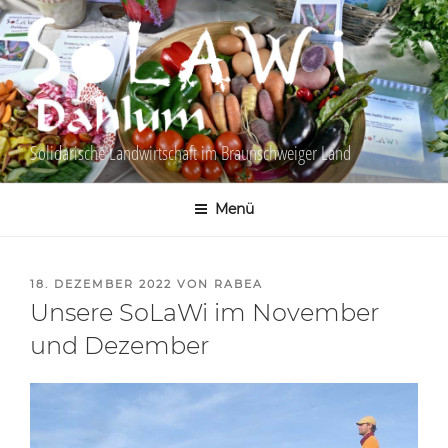
Zum
Inhalt
springen
Solidarische Landwirtschaft im Braunschweiger Land
Menü
VERÖFFENTLICHT
18. DEZEMBER 2022
VON
RABEA
AM
Unsere SoLaWi im November
und Dezember