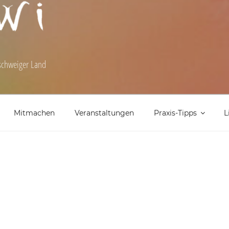
nschweiger Land
Mitmachen
Veranstaltungen
Praxis-Tipps
L
SUCHE
Suchen
AS
nach:
gensellerie
n (Blätter ab) und die Stangen in 1-2