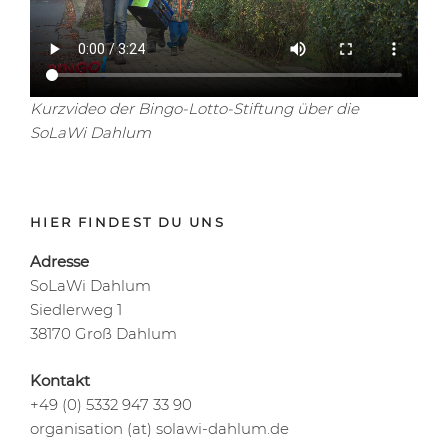
Kurzvideo der Bingo-Lotto-Stiftung über die
SoLaWi Dahlum
HIER FINDEST DU UNS
Adresse
SoLaWi Dahlum
Siedlerweg 1
38170 Groß Dahlum
Kontakt
+49 (0) 5332 947 33 90
organisation (at) solawi-dahlum.de