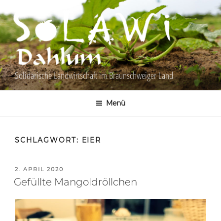
Zum
Inhalt
springen
Solidarische Landwirtschaft im Braunschweiger Land
Menü
SCHLAGWORT:
EIER
VERÖFFENTLICHT
2. APRIL 2020
AM
Gefüllte Mangoldröllchen